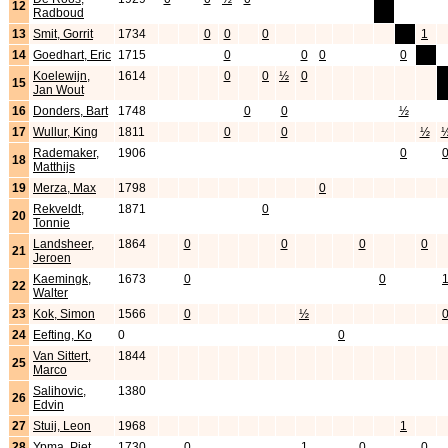
12
Radboud
13
Smit, Gorrit
1734
0
0
0
x
1
14
Goedhart, Eric
1715
0
0
0
0
x
Koelewijn,
1614
0
0
½
0
x
15
Jan Wout
16
Donders, Bart
1748
0
0
½
17
Wullur, King
1811
0
0
½
Rademaker,
1906
0
18
Matthijs
19
Merza, Max
1798
0
Rekveldt,
1871
0
20
Tonnie
Landsheer,
1864
0
0
0
0
21
Jeroen
Kaemingk,
1673
0
0
22
Walter
23
Kok, Simon
1566
0
½
24
Eefting, Ko
0
0
Van Sittert,
1844
25
Marco
Salihovic,
1380
26
Edvin
27
Stuij, Leon
1968
1
28
Ypma, Piet
1730
0
1
0
0