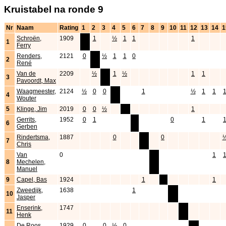
Kruistabel na ronde 9
Nr
Naam
Rating
1
2
3
4
5
6
7
8
9
10
11
12
13
14
1
Schroën,
1909
x
1
½
1
1
1
1
Ferry
Renders,
2121
0
x
½
1
1
0
2
René
Van de
2209
½
x
1
½
1
1
3
Pavoordt, Max
Waagmeester,
2124
½
0
0
x
1
½
1
1
4
Wouter
5
Klinge, Jim
2019
0
0
½
x
1
Gerrits,
1952
0
1
x
0
1
6
Gerben
Rindertsma,
1887
0
x
0
7
Chris
Van
0
x
1
8
Mechelen,
Manuel
9
Capel, Bas
1924
1
x
1
Zweedijk,
1638
1
x
10
Jasper
Enserink,
1747
x
11
Henk
De Roos,
1929
0
0
½
0
x