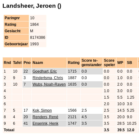
Landsheer, Jeroen ()
Paringnr
10
Rating
1864
Geslacht
M
ID
8174386
Geboortejaar
1993
Score te-
Score
Rnd
Tafel
Pno
Naam
Rating
WP
SB
genstander
speler
1
10
22
Goedhart, Eric
1715
0.0
0.0
0.0
0.0
2
9
3
Rindertsma, Chris
1887
0.0
0.0
1.0
0.0
3
10
7
Wubs, Noah-Raven
1635
0.0
0.0
2.0
0.0
4
1.0
3.0
0.0
5
1.5
5.5
1.25
6
2.0
10.0
3.0
7
5
17
Kok, Simon
1566
2.5
2.5
14.5
5.25
8
4
20
Renders, René
2121
4.5
3.5
20.0
9.0
9
6
41
Enserink, Henk
1747
3.5
3.5
28.5
10.25
Totaal
3.5
39.5
12.0