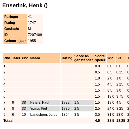
Enserink, Henk ()
Paringnr
41
Rating
1747
Geslacht
M
ID
7207409
Geboortejaar
1955
Score te-
Score
Rnd
Tafel
Pno
Naam
Rating
WP
SB
genstander
speler
1
0.0
0.0
0.0
2
0.5
0.5
0.25
3
1.0
2.0
1.0
4
1.5
4.5
2.25
5
1.5
8.5
3.0
6
1.5
13.0
3.75
7
9
38
Peters, Paul
1732
1.5
1.5
18.0
4.5
8
8
33
Ypma, Piet
1730
2.5
2.5
24.0
8.25
9
6
10
Landsheer, Jeroen
1864
3.5
3.5
31.0
13.0
Totaal
4.5
38.5
18.25