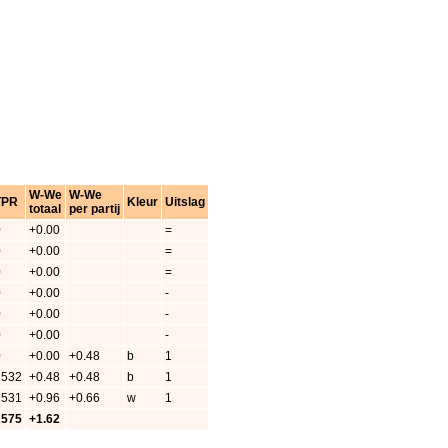
W-We
W-We
TPR
Kleur
Uitslag
totaal
per partij
0
+0.00
=
0
+0.00
=
0
+0.00
=
0
+0.00
-
0
+0.00
-
0
+0.00
-
0
+0.00
+0.48
b
1
2532
+0.48
+0.48
b
1
2531
+0.96
+0.66
w
1
2575
+1.62