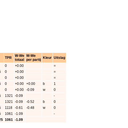
W-We
W-We
TPR
Kleur
Uitslag
totaal
per partij
0
+0.00
=
5
0
+0.00
=
0
+0.00
=
5
0
+0.00
+0.00
b
1
0
+0.00
-0.09
w
0
5
1321
-0.09
-
1321
-0.09
-0.52
b
0
5
1118
-0.61
-0.48
w
0
5
1061
-1.09
-
25
1061
-1.09