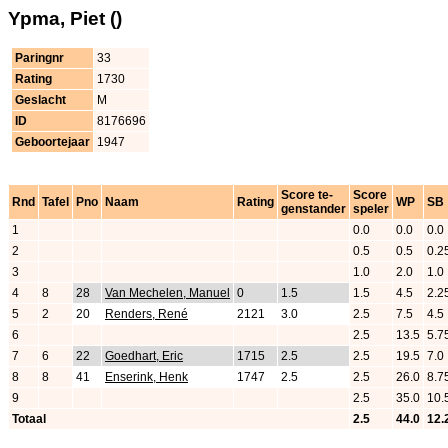
Ypma, Piet ()
Paringnr
33
Rating
1730
Geslacht
M
ID
8176696
Geboortejaar
1947
Score te-
Score
Rnd
Tafel
Pno
Naam
Rating
WP
SB
genstander
speler
1
0.0
0.0
0.0
2
0.5
0.5
0.2
3
1.0
2.0
1.0
4
8
28
Van Mechelen, Manuel
0
1.5
1.5
4.5
2.2
5
2
20
Renders, René
2121
3.0
2.5
7.5
4.5
6
2.5
13.5
5.7
7
6
22
Goedhart, Eric
1715
2.5
2.5
19.5
7.0
8
8
41
Enserink, Henk
1747
2.5
2.5
26.0
8.7
9
2.5
35.0
10.
Totaal
2.5
44.0
12.