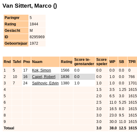
Van Sittert, Marco ()
Paringnr
5
Rating
1844
Geslacht
M
ID
8295969
Geboortejaar
1972
Score te-
Score
Rnd
Tafel
Pno
Naam
Rating
WP
SB
TPR
genstander
speler
1
5
17
Kok, Simon
1566
0.0
0.0
0.0
0.0
0
2
10
16
Capel, Robert
1836
0.0
0.0
1.0
0.0
766
3
7
24
Salihovic, Edvin
1380
1.0
1.0
1.0
0.0
1701
4
1.5
3.5
1.25
1615
5
2.0
6.5
3.0
1615
6
2.5
11.0
5.25
1615
7
3.0
16.5
8.0
1615
8
3.0
23.0
9.5
1615
9
3.0
30.0
11.0
1615
Totaal
3.0
38.0
12.5
1615