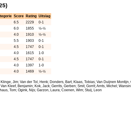
25)
tegorie
Score
Rating
Uitslag
6.5
2229
0-1
6.0
1855
½-½
4.0
1910
½-½
5.5
1903
0-1
4.5
1747
0-1
4.0
1615
1-0
4.5
1747
0-1
4.0
1397
1-0
4.0
1469
½-½
 Klinge, Jim; Van der Tol, Henk; Donders, Bart; Klaas, Tobias; Van Duijnen Montijn,
; Van Kleef, Benjamin; Kok, Jack; Gerrits, Gerben; Smit, Gorrit; Arnts, Michel; Wan
haus, Tom; Ogink, Nijs; Garzon, Laura; Coenen, Wim; Stuij, Leon