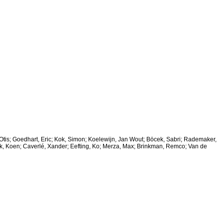
 Otis; Goedhart, Eric; Kok, Simon; Koelewijn, Jan Wout; Böcek, Sabri; Rademaker,
sink, Koen; Caverlé, Xander; Eefting, Ko; Merza, Max; Brinkman, Remco; Van de