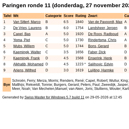
Paringen ronde 11 (donderdag, 27 november 20
Tafel
Wit
Categorie
Score
Rating
Zwart
Ca
1
Van Sittert, Marco
B
6.5
1840
Van de Pavoordt, Max
A
2
De Vries, Laurens
B
6.0
1754
Landsheer, Jeroen
B
3
Capel, Bas
A
5.0
1920
De Roos, Radboud
A
4
Ypma, Piet
C
5.0
1730
Rindertsma, Chris
A
5
Wubs, Willem
C
5.0
1744
Bons, Gerard
B
6
Kaemingk, Walter
C
3.5
1656
Faber, Dick
D
7
Kaemingk, Frank
D
4.5
1568
Enserink, Henk
B
8
Alkhatib, Mohamed
D
4.5
1223 *
Salihovic, Edvin
D
9
Ariens, Wilfred
D
3.0
1619
Luijting, Harmke
D
Schroën, Ferry; Merza, Morris; Renders, René; Capel, Robert; Wullur, King;
Bye
Matthijs; Rekveldt, Tonnie; Burgers, Gerard; Peters, Paul; Zweedijk, Jasper
Meer, Noah; Van Mechelen,Manuel; van Aken, Joris; Stultiens, Wouter; Kart
Generated by
Swiss Master for Windows 5.7 build 11
on 29-05-2026 at 12:45