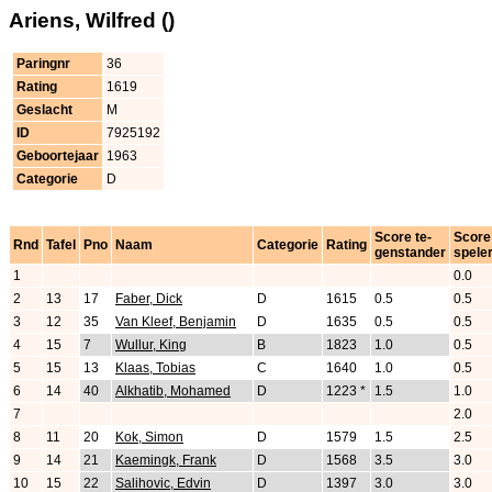
Ariens, Wilfred ()
Paringnr
36
Rating
1619
Geslacht
M
ID
7925192
Geboortejaar
1963
Categorie
D
Score te-
Score
Rnd
Tafel
Pno
Naam
Categorie
Rating
genstander
spele
1
0.0
2
13
17
Faber, Dick
D
1615
0.5
0.5
3
12
35
Van Kleef, Benjamin
D
1635
0.5
0.5
4
15
7
Wullur, King
B
1823
1.0
0.5
5
15
13
Klaas, Tobias
C
1640
1.0
0.5
6
14
40
Alkhatib, Mohamed
D
1223 *
1.5
1.0
7
2.0
8
11
20
Kok, Simon
D
1579
1.5
2.5
9
14
21
Kaemingk, Frank
D
1568
3.5
3.0
10
15
22
Salihovic, Edvin
D
1397
3.0
3.0