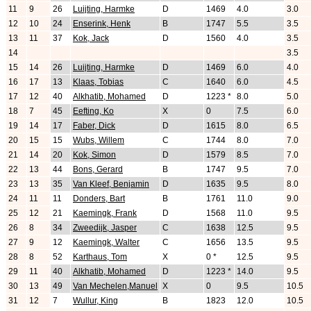
11
9
26
Luijting, Harmke
D
1469
4.0
3.0
12
10
24
Enserink, Henk
B
1747
5.5
3.5
13
11
37
Kok, Jack
D
1560
4.0
3.5
14
3.5
15
14
26
Luijting, Harmke
D
1469
6.0
4.0
16
17
13
Klaas, Tobias
C
1640
6.0
4.5
17
12
40
Alkhatib, Mohamed
D
1223 *
8.0
5.0
18
7
45
Eefting, Ko
X
0
7.5
6.0
19
14
17
Faber, Dick
D
1615
8.0
6.5
20
15
15
Wubs, Willem
C
1744
8.0
7.0
21
14
20
Kok, Simon
D
1579
8.5
7.0
22
13
44
Bons, Gerard
B
1747
9.5
7.0
23
13
35
Van Kleef, Benjamin
D
1635
9.5
8.0
24
11
11
Donders, Bart
B
1761
11.0
9.0
25
12
21
Kaemingk, Frank
D
1568
11.0
9.5
26
8
34
Zweedijk, Jasper
C
1638
12.5
9.5
27
9
12
Kaemingk, Walter
C
1656
13.5
9.5
28
8
52
Karthaus, Tom
X
0 *
12.5
9.5
29
11
40
Alkhatib, Mohamed
D
1223 *
14.0
9.5
30
13
49
Van Mechelen,Manuel
X
0
9.5
10.5
31
12
7
Wullur, King
B
1823
12.0
10.5