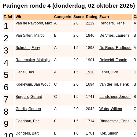
Paringen ronde 4 (donderdag, 02 oktober 2025)
Tafel
Wit
Categorie
Score
Rating
Zwart
C
1
Van de Pavoordt, Max
A
2.0
2229
Renders, René
A
2
Van Sittert, Marco
B
2.0
1840
De Vries, Laurens
B
3
Schroën, Ferry
A
1.5
1898
De Roos, Radboud
A
4
Rademaker, Matthijs
A
2.0
1901
Rekveldt, Tonnie
B
5
Capel, Bas
A
1.5
1920
Faber, Dick
D
6
Koelewijn, Jan Wout
C
2.0
1694
Van der Tol, Henk
B
7
Burgers, Gerard
C
1.5
1741
Landsheer, Jeroen
B
8
Gerrits, Gerben
A
2.0
2042
Wubs, Willem
C
9
Goedhart, Eric
C
1.5
1714
Rindertsma, Chris
A
10
Donders, Bart
B
1.0
1761
Kok, Simon
D