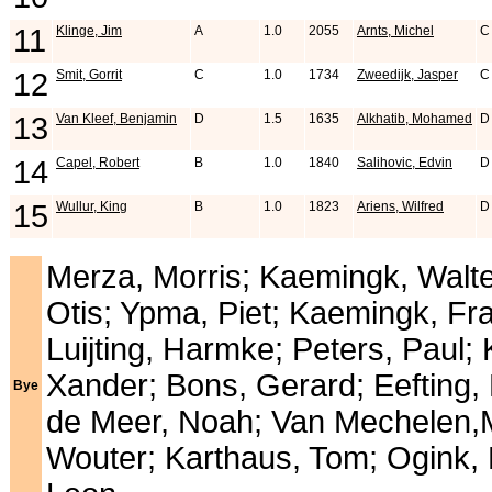
11
Klinge, Jim
A
1.0
2055
Arnts, Michel
C
12
Smit, Gorrit
C
1.0
1734
Zweedijk, Jasper
C
13
Van Kleef, Benjamin
D
1.5
1635
Alkhatib, Mohamed
D
14
Capel, Robert
B
1.0
1840
Salihovic, Edvin
D
15
Wullur, King
B
1.0
1823
Ariens, Wilfred
D
Merza, Morris; Kaemingk, Walter
Otis; Ypma, Piet; Kaemingk, Fr
Luijting, Harmke; Peters, Paul;
Xander; Bons, Gerard; Eefting
Bye
de Meer, Noah; Van Mechelen,Ma
Wouter; Karthaus, Tom; Ogink, 