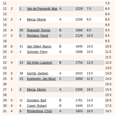
11
7.0
12
2
1
Van de Pavoordt, Max
A
2229
7.5
8.0
13
8.0
14
3
4
Merza, Morris
A
2206
8.5
8.5
15
9.0
16
4
30
Rekveldt, Tonnie
B
1866
8.5
9.5
17
3
5
Renders, René
A
2129
10.5
9.5
18
9.5
19
6
31
Van Sittert, Marco
B
1840
10.0
10.5
20
4
2
Schroën, Ferry
A
1898
10.5
11.5
21
11.5
22
4
14
De Vries, Laurens
B
1754
12.0
12.0
23
13.0
24
3
38
Gerrits, Gerben
A
2042
13.5
14.0
25
5
23
Koelewijn, Jan Wout
C
1694
11.5
14.0
26
15.0
27
1
4
Merza, Morris
A
2206
18.5
15.5
28
15.5
29
4
11
Donders, Bart
B
1761
14.0
16.5
30
4
6
Capel, Robert
B
1840
15.5
17.5
31
4
9
Rindertsma, Chris
A
1903
16.5
18.5