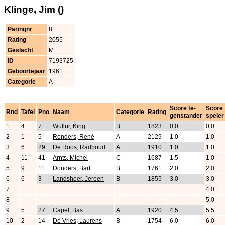
Klinge, Jim ()
Paringnr
8
Rating
2055
Geslacht
M
ID
7193725
Geboortejaar
1961
Categorie
A
Score te-
Score
Rnd
Tafel
Pno
Naam
Categorie
Rating
genstander
speler
1
4
7
Wullur, King
B
1823
0.0
0.0
2
1
5
Renders, René
A
2129
1.0
1.0
3
6
29
De Roos, Radboud
A
1910
1.0
1.0
4
11
41
Arnts, Michel
C
1687
1.5
1.0
5
9
11
Donders, Bart
B
1761
2.0
2.0
6
6
3
Landsheer, Jeroen
B
1855
3.0
3.0
7
4.0
8
5.0
9
5
27
Capel, Bas
A
1920
4.5
5.5
10
2
14
De Vries, Laurens
B
1754
6.0
6.0