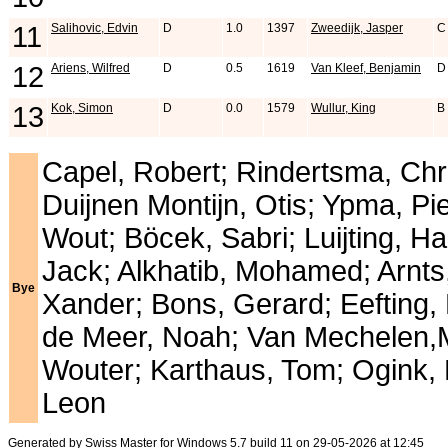
11
Salihovic, Edvin
D
1.0
1397
Zweedijk, Jasper
C
12
Ariens, Wilfred
D
0.5
1619
Van Kleef, Benjamin
D
13
Kok, Simon
D
0.0
1579
Wullur, King
B
Capel, Robert; Rindertsma, Chri
Duijnen Montijn, Otis; Ypma, Pi
Wout; Böcek, Sabri; Luijting, H
Jack; Alkhatib, Mohamed; Arnts
Bye
Xander; Bons, Gerard; Eefting
de Meer, Noah; Van Mechelen,Ma
Wouter; Karthaus, Tom; Ogink, 
Leon
Generated by
Swiss Master for Windows 5.7 build 11
on 29-05-2026 at 12:45