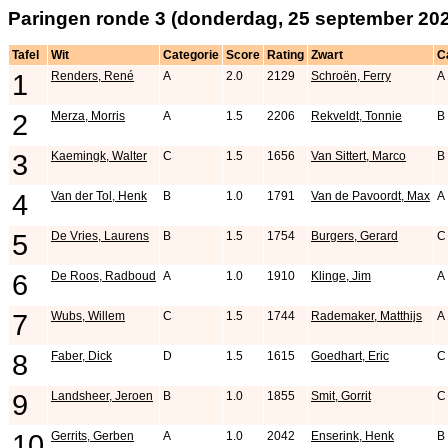
Paringen ronde 3 (donderdag, 25 september 20
Tafel
Wit
Categorie
Score
Rating
Zwart
C
1
Renders, René
A
2.0
2129
Schroën, Ferry
A
2
Merza, Morris
A
1.5
2206
Rekveldt, Tonnie
B
3
Kaemingk, Walter
C
1.5
1656
Van Sittert, Marco
B
4
Van der Tol, Henk
B
1.0
1791
Van de Pavoordt, Max
A
5
De Vries, Laurens
B
1.5
1754
Burgers, Gerard
C
6
De Roos, Radboud
A
1.0
1910
Klinge, Jim
A
7
Wubs, Willem
C
1.5
1744
Rademaker, Matthijs
A
8
Faber, Dick
D
1.5
1615
Goedhart, Eric
C
9
Landsheer, Jeroen
B
1.0
1855
Smit, Gorrit
C
10
Gerrits, Gerben
A
1.0
2042
Enserink, Henk
B