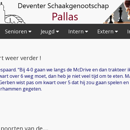
Senioren
Jeugd
Intern
Extern
I
t weer verder !
paard. “Bij 4-0 gaan we langs de McDrive en dan trakteer ik
wart over 6 weg moet, dan heb je niet veel tijd om te eten. 
 Gerben wist pas om kwart over 5 dat hij zou gaan spelen e
terhammen gegeten.
 poorten van de....