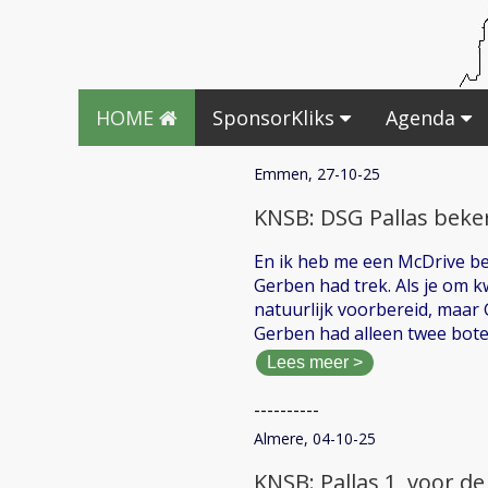
HOME
SponsorKliks
Agenda
Emmen, 27-10-25
KNSB: DSG Pallas beker
En ik heb me een McDrive bes
Gerben had trek. Als je om k
natuurlijk voorbereid, maar
Gerben had alleen twee bo
Lees meer >
----------
Almere, 04-10-25
KNSB: Pallas 1, voor de