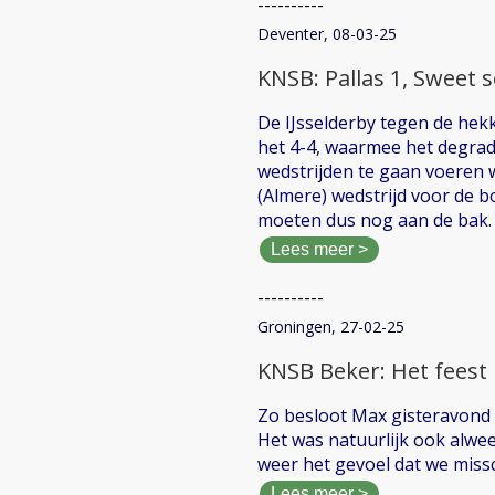
----------
Deventer, 08-03-25
KNSB: Pallas 1, Sweet 
De IJsselderby tegen de hekk
het 4-4, waarmee het degrad
wedstrijden te gaan voeren w
(Almere) wedstrijd voor de 
moeten dus nog aan de bak.
Lees meer >
----------
Groningen, 27-02-25
KNSB Beker: Het feest i
Zo besloot Max gisteravond de
Het was natuurlijk ook alwe
weer het gevoel dat we mis
Lees meer >