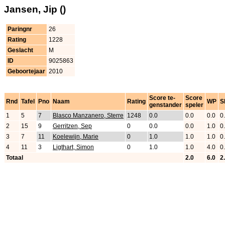
Jansen, Jip ()
Paringnr
26
Rating
1228
Geslacht
M
ID
9025863
Geboortejaar
2010
Score te-
Score
Rnd
Tafel
Pno
Naam
Rating
WP
S
genstander
speler
1
5
7
Blasco Manzanero, Sterre
1248
0.0
0.0
0.0
0
2
15
9
Gerritzen, Sep
0
0.0
0.0
1.0
0
3
7
11
Koelewijn, Marie
0
1.0
1.0
1.0
0
4
11
3
Ligthart, Simon
0
1.0
1.0
4.0
0
Totaal
2.0
6.0
2