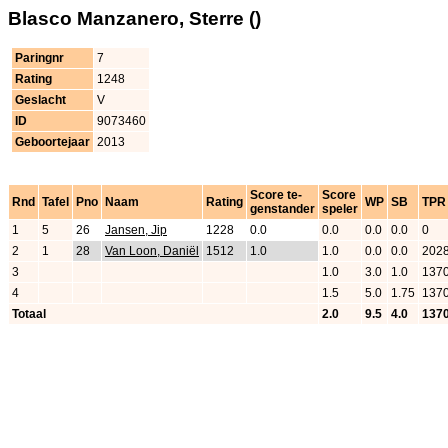
Blasco Manzanero, Sterre ()
Paringnr
7
Rating
1248
Geslacht
V
ID
9073460
Geboortejaar
2013
Score te-
Score
Rnd
Tafel
Pno
Naam
Rating
WP
SB
TPR
genstander
speler
1
5
26
Jansen, Jip
1228
0.0
0.0
0.0
0.0
0
2
1
28
Van Loon, Daniël
1512
1.0
1.0
0.0
0.0
202
3
1.0
3.0
1.0
137
4
1.5
5.0
1.75
137
Totaal
2.0
9.5
4.0
137