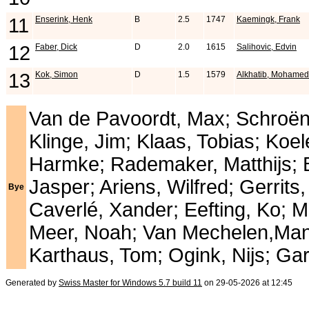
11
Enserink, Henk
B
2.5
1747
Kaemingk, Frank
12
Faber, Dick
D
2.0
1615
Salihovic, Edvin
13
Kok, Simon
D
1.5
1579
Alkhatib, Mohamed
Van de Pavoordt, Max; Schroën,
Klinge, Jim; Klaas, Tobias; Koel
Harmke; Rademaker, Matthijs; B
Jasper; Ariens, Wilfred; Gerrit
Bye
Caverlé, Xander; Eefting, Ko;
Meer, Noah; Van Mechelen,Manue
Karthaus, Tom; Ogink, Nijs; Ga
Generated by
Swiss Master for Windows 5.7 build 11
on 29-05-2026 at 12:45