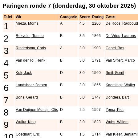
Paringen ronde 7 (donderdag, 30 oktober 2025)
Tafel
Wit
Categorie
Score
Rating
Zwart
1
Merza, Morris
A
4.5
2206
De Roos, Radboud
2
Rekveldt, Tonnie
B
3.5
1866
De Vries, Laurens
3
Rindertsma, Chris
A
3.0
1903
Capel, Bas
4
Van der Tol, Henk
B
3.0
1791
Van Sittert, Marco
5
Kok, Jack
D
3.0
1560
Smit, Gorrit
6
Landsheer, Jeroen
B
3.0
1855
Kaemingk, Walter
7
Bons, Gerard
B
3.0
1747
Donders, Bart
8
Van Duijnen Montijn, Otis
D
2.5
1597
Ypma, Piet
9
Wullur, King
B
3.0
1823
Wubs, Willem
10
Goedhart, Eric
C
1.5
1714
Van Kleef, Benjami