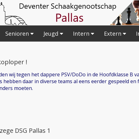
Senioren
Jeugd
Intern
Extern
I
koploper !
en wij tegen het dappere PSV/DoDo in de Hoofdklasse B va
s hebben daar in diverse teams al eens eerder gespeeld en 
anders moeten.
 zege DSG Pallas 1