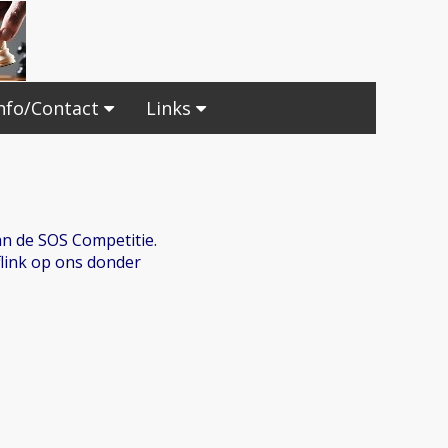
nfo/Contact
Links
n de SOS Competitie.
flink op ons donder