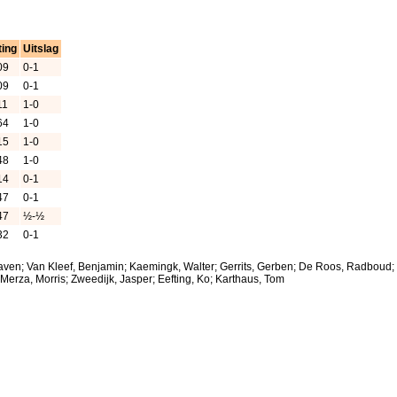
ting
Uitslag
09
0-1
09
0-1
11
1-0
64
1-0
15
1-0
48
1-0
14
0-1
47
0-1
47
½-½
32
0-1
aven; Van Kleef, Benjamin; Kaemingk, Walter; Gerrits, Gerben; De Roos, Radboud; C
erza, Morris; Zweedijk, Jasper; Eefting, Ko; Karthaus, Tom