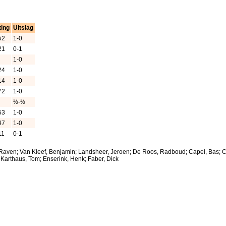
ting
Uitslag
52
1-0
21
0-1
1-0
24
1-0
14
1-0
72
1-0
½-½
53
1-0
47
1-0
11
0-1
-Raven; Van Kleef, Benjamin; Landsheer, Jeroen; De Roos, Radboud; Capel, Bas; Cap
; Karthaus, Tom; Enserink, Henk; Faber, Dick