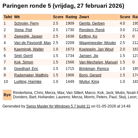
Paringen ronde 5 (vrijdag, 27 februari 2026)
Tafel
Wit
Score
Rating
Zwart
Score
Ra
1
Schroën, Ferry
2.5
1909
Gerrits, Gerben
4.0
19
2
Ypma, Piet
2.5
1730
Renders, René
3.0
21
3
Zweedijk, Jasper
2.5
1638
Eefting, Ko
2.5
0
4
Van de Pavoordt, Max
2.5
2209
Waagmeester, Wouter
2.5
21
5
Kaemingk, Walter
1.0
1673
Koelewijn, Jan Wout
2.0
16
6
Smit, Gorrit
1.5
1734
Jansen, Jip
1.5
12
7
Kok, Simon
1.5
1566
Van Mechelen, Manuel
1.5
0
8
Goedhart, Eric
1.5
1715
Brinkman, Remco
1.5
18
9
Rademaker, Matthijs
1.5
1906
Bons, Gerard
1.5
17
10
Luijting, Harmke
1.0
1449
Wullur, King
1.0
18
Rindertsma, Chris; Merza, Max; Van Sittert, Marco; Kok, Jack; Wubs, Noah
Bye
Donders, Bart; Hollander, Laurens; Merza, Morris; Peters, Paul; Stuij, Leon
Generated by
Swiss Master for Windows 5.7 build 11
on 01-05-2026 at 14:46