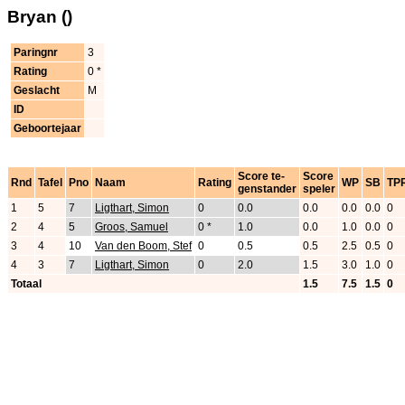
Bryan ()
Paringnr
3
Rating
0 *
Geslacht
M
ID
Geboortejaar
Score te-
Score
Rnd
Tafel
Pno
Naam
Rating
WP
SB
TP
genstander
speler
1
5
7
Ligthart, Simon
0
0.0
0.0
0.0
0.0
0
2
4
5
Groos, Samuel
0 *
1.0
0.0
1.0
0.0
0
3
4
10
Van den Boom, Stef
0
0.5
0.5
2.5
0.5
0
4
3
7
Ligthart, Simon
0
2.0
1.5
3.0
1.0
0
Totaal
1.5
7.5
1.5
0