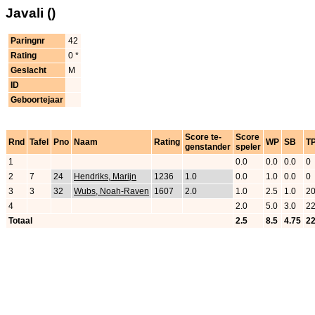
Javali ()
Paringnr
42
Rating
0 *
Geslacht
M
ID
Geboortejaar
Score te-
Score
Rnd
Tafel
Pno
Naam
Rating
WP
SB
T
genstander
speler
1
0.0
0.0
0.0
0
2
7
24
Hendriks, Marijn
1236
1.0
0.0
1.0
0.0
0
3
3
32
Wubs, Noah-Raven
1607
2.0
1.0
2.5
1.0
2
4
2.0
5.0
3.0
2
Totaal
2.5
8.5
4.75
2