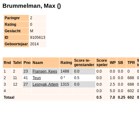
Brummelman, Max ()
Paringnr
2
Rating
0
Geslacht
M
ID
9105613
Geboortejaar
2014
Score te-
Score
Rnd
Tafel
Pno
Naam
Rating
WP
SB
TPR
genstander
speler
t
1
2
23
Fransen, Kees
1488
0.0
0.0
0.0
0.0
0
2
11
41
Teun
0 *
0.5
0.0
1.0
0.0
688
3
12
27
Lesnyak, Artem
1315
0.0
0.0
2.5
0.0
688
4
0.0
5.0
0.0
602
Totaal
0.5
7.0
0.25
602