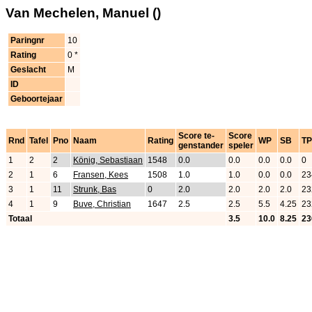
Van Mechelen, Manuel ()
Paringnr
10
Rating
0 *
Geslacht
M
ID
Geboortejaar
Score te-
Score
Rnd
Tafel
Pno
Naam
Rating
WP
SB
T
genstander
speler
1
2
2
König, Sebastiaan
1548
0.0
0.0
0.0
0.0
0
2
1
6
Fransen, Kees
1508
1.0
1.0
0.0
0.0
23
3
1
11
Strunk, Bas
0
2.0
2.0
2.0
2.0
23
4
1
9
Buve, Christian
1647
2.5
2.5
5.5
4.25
23
Totaal
3.5
10.0
8.25
23