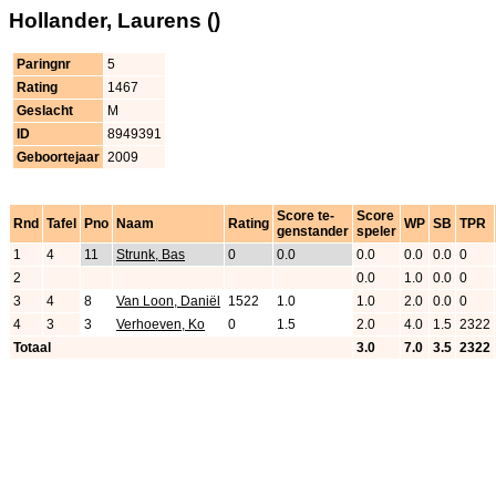
Hollander, Laurens ()
Paringnr
5
Rating
1467
Geslacht
M
ID
8949391
Geboortejaar
2009
Score te-
Score
Rnd
Tafel
Pno
Naam
Rating
WP
SB
TPR
genstander
speler
1
4
11
Strunk, Bas
0
0.0
0.0
0.0
0.0
0
2
0.0
1.0
0.0
0
3
4
8
Van Loon, Daniël
1522
1.0
1.0
2.0
0.0
0
4
3
3
Verhoeven, Ko
0
1.5
2.0
4.0
1.5
2322
Totaal
3.0
7.0
3.5
2322