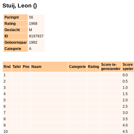
Stuij, Leon ()
Paringnr
56
Rating
1968
Geslacht
M
ID
8197937
Geboortejaar
1992
Categorie
A
Score te-
Score
Rnd
Tafel
Pno
Naam
Categorie
Rating
genstander
speler
1
0.0
2
0.5
3
1.0
4
1.5
5
2.0
6
2.5
7
3.0
8
3.5
9
4.0
10
4.5