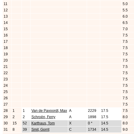
11
5.0
12
5.5
13
6.0
14
6.5
15
7.0
16
7.5
17
7.5
18
7.5
19
7.5
20
7.5
21
7.5
22
7.5
23
7.5
24
7.5
25
7.5
26
7.5
27
7.5
28
1
1
Van de Pavoordt, Max
A
2229
17.5
7.5
29
2
2
Schroën, Ferry
A
1898
17.5
8.0
30
15
52
Karthaus, Tom
X
0 *
14.5
8.0
31
8
39
Smit, Gorrit
C
1734
14.5
9.0