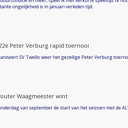
duurconditie en meer, speel ik met verkorte speeltijd. Ik not
tante ongelijkheid is in januari verleden tijd.
2e Peter Verburg rapid toernooi
iseert SV Twello weer het gezellige Peter Verburg toerno
Wouter Waagmeester wint
 donderdag van september de start van het seizoen met de A