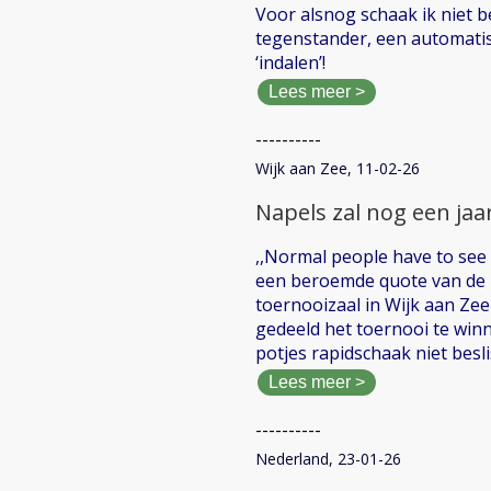
Voor alsnog schaak ik niet be
tegenstander, een automatism
‘indalen’!
Lees meer >
----------
Wijk aan Zee, 11-02-26
Napels zal nog een ja
,,Normal people have to see 
een beroemde quote van de 
toernooizaal in Wijk aan Zee
gedeeld het toernooi te winn
potjes rapidschaak niet besl
Lees meer >
----------
Nederland, 23-01-26