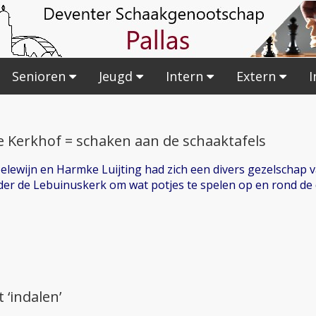
Senioren
Jeugd
Intern
Extern
I
e Kerkhof = schaken aan de schaaktafels
oelewijn en Harmke Luijting had zich een divers gezelschap 
r de Lebuinuskerk om wat potjes te spelen op en rond de 
‘indalen’