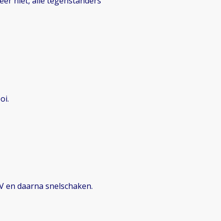
eer niet, alle tegenstanders
oi.
LV en daarna snelschaken.