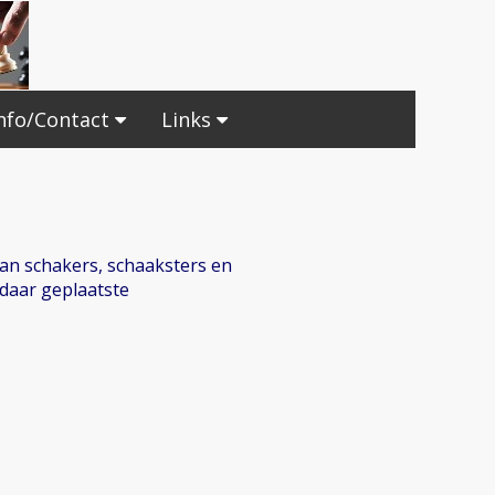
nfo/Contact
Links
van schakers, schaaksters en
daar geplaatste