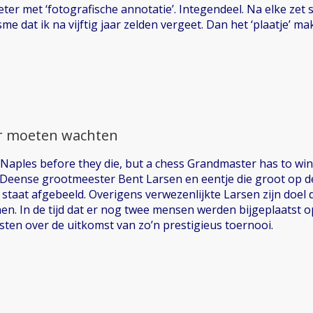
ter met ‘fotografische annotatie’. Integendeel. Na elke zet s
e dat ik na vijftig jaar zelden vergeet. Dan het ‘plaatje’ ma
ar moeten wachten
Naples before they die, but a chess Grandmaster has to win W
Deense grootmeester Bent Larsen en eentje die groot op d
 staat afgebeeld. Overigens verwezenlijkte Larsen zijn doel 
en. In de tijd dat er nog twee mensen werden bijgeplaatst o
isten over de uitkomst van zo’n prestigieus toernooi.